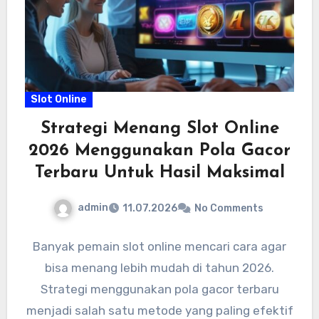
Slot Online
Strategi Menang Slot Online
2026 Menggunakan Pola Gacor
Terbaru Untuk Hasil Maksimal
admin
11.07.2026
No Comments
Banyak pemain slot online mencari cara agar
bisa menang lebih mudah di tahun 2026.
Strategi menggunakan pola gacor terbaru
menjadi salah satu metode yang paling efektif