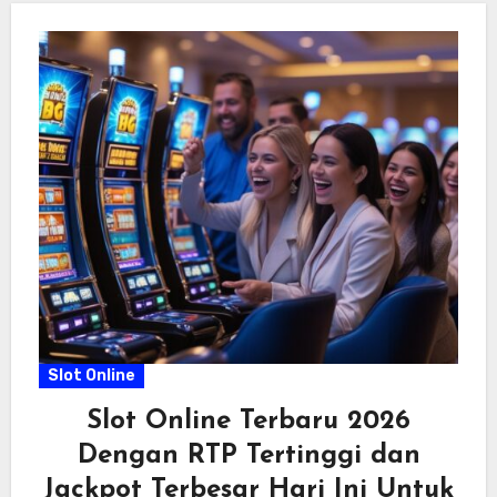
Slot Online
Slot Online Terbaru 2026
Dengan RTP Tertinggi dan
Jackpot Terbesar Hari Ini Untuk