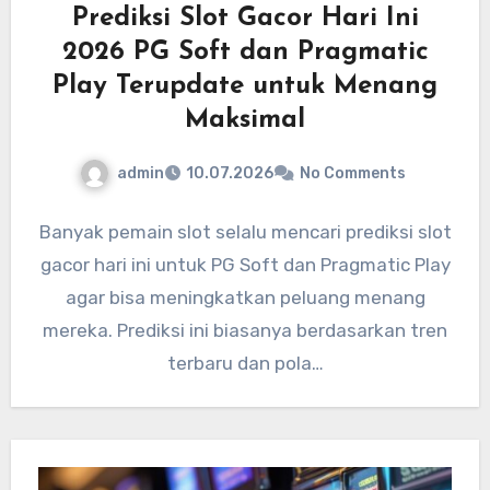
Prediksi Slot Gacor Hari Ini
2026 PG Soft dan Pragmatic
Play Terupdate untuk Menang
Maksimal
admin
10.07.2026
No Comments
Banyak pemain slot selalu mencari prediksi slot
gacor hari ini untuk PG Soft dan Pragmatic Play
agar bisa meningkatkan peluang menang
mereka. Prediksi ini biasanya berdasarkan tren
terbaru dan pola…