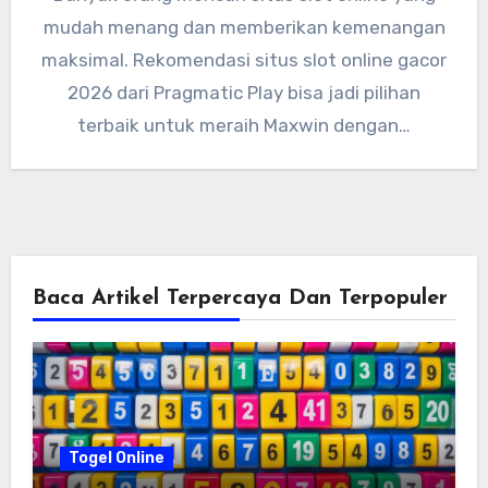
mudah menang dan memberikan kemenangan
maksimal. Rekomendasi situs slot online gacor
2026 dari Pragmatic Play bisa jadi pilihan
terbaik untuk meraih Maxwin dengan…
Baca Artikel Terpercaya Dan Terpopuler
Togel Online