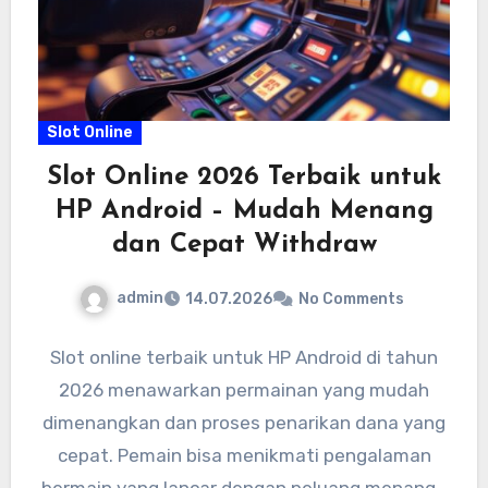
Slot Online
Slot Online 2026 Terbaik untuk
HP Android – Mudah Menang
dan Cepat Withdraw
admin
14.07.2026
No Comments
Slot online terbaik untuk HP Android di tahun
2026 menawarkan permainan yang mudah
dimenangkan dan proses penarikan dana yang
cepat. Pemain bisa menikmati pengalaman