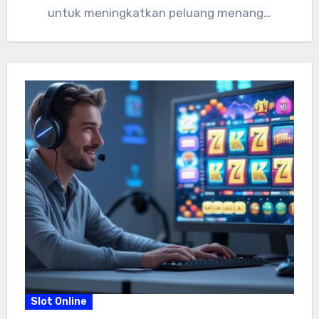
untuk meningkatkan peluang menang…
Slot Online