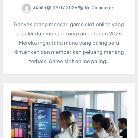
admin
09.07.2026
No Comments
Banyak orang mencari game slot online yang
populer dan menguntungkan di tahun 2026.
Mereka ingin tahu mana yang paling seru
dimainkan dan memberikan peluang menang
terbaik. Game slot online paling…