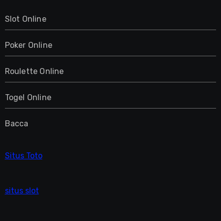
Slot Online
Poker Online
Roulette Online
Togel Online
Bacca
Situs Toto
situs slot