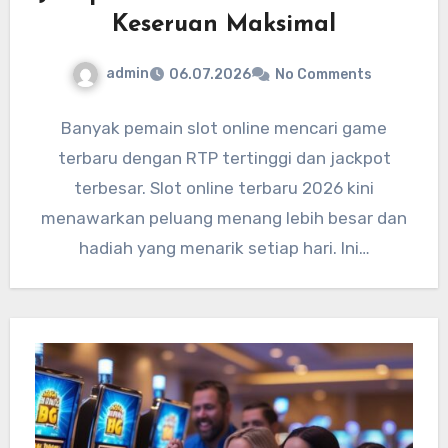
Keseruan Maksimal
admin
06.07.2026
No Comments
Banyak pemain slot online mencari game
terbaru dengan RTP tertinggi dan jackpot
terbesar. Slot online terbaru 2026 kini
menawarkan peluang menang lebih besar dan
hadiah yang menarik setiap hari. Ini…