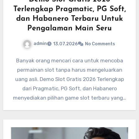
Terlengkap Pragmatic, PG Soft,
dan Habanero Terbaru Untuk
Pengalaman Main Seru
admin
13.07.2026
No Comments
Banyak orang mencari cara untuk mencoba
permainan slot tanpa harus mengeluarkan
uang asli. Demo Slot Gratis 2026 Terlengkap
dari Pragmatic, PG Soft, dan Habanero
menyediakan pilihan game slot terbaru yang…