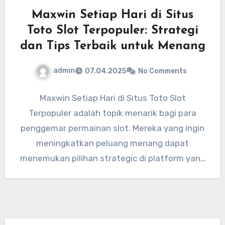
Maxwin Setiap Hari di Situs
Toto Slot Terpopuler: Strategi
dan Tips Terbaik untuk Menang
admin
07.04.2025
No Comments
Maxwin Setiap Hari di Situs Toto Slot
Terpopuler adalah topik menarik bagi para
penggemar permainan slot. Mereka yang ingin
meningkatkan peluang menang dapat
menemukan pilihan strategic di platform yang
terkenal…