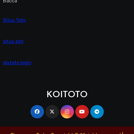
Bacca
Situs Toto
situs slot
olxtoto login
KOITOTO