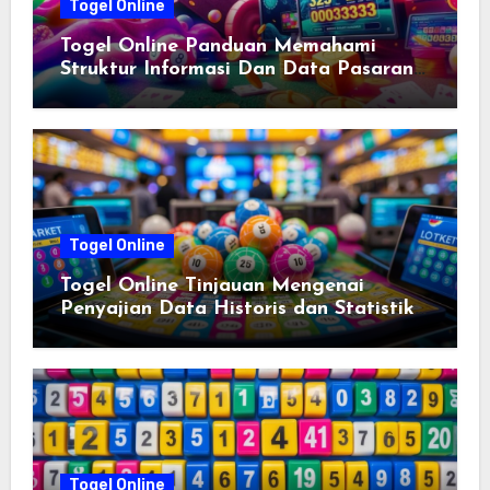
Togel Online
Togel Online Panduan Memahami
Struktur Informasi Dan Data Pasaran
Dengan Mudah dan Lengkap
Togel Online
Togel Online Tinjauan Mengenai
Penyajian Data Historis dan Statistik
untuk Pemula
Togel Online