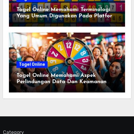
Togel Online Memahami Terminologi
Yang Umum Digunakan Pada Platform
Digital Dengan Mudah dan Seru
Togel Online
Togel Online Memahami Aspek
Perlindungan Data Dan Keamanan
Pengguna Dengan Tips Praktis
Category