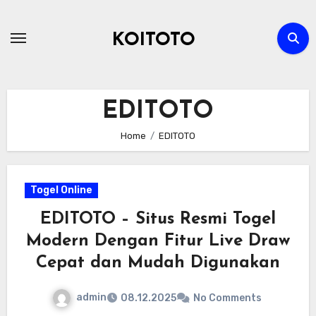
Skip
to
KOITOTO
content
EDITOTO
Home
EDITOTO
Togel Online
EDITOTO – Situs Resmi Togel
Modern Dengan Fitur Live Draw
Cepat dan Mudah Digunakan
admin
08.12.2025
No Comments