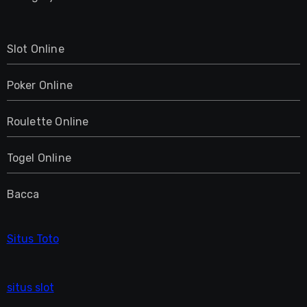
Slot Online
Poker Online
Roulette Online
Togel Online
Bacca
Situs Toto
situs slot