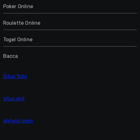
Poker Online
Roulette Online
Togel Online
Bacca
Situs Toto
situs slot
olxtoto login