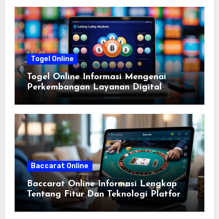
Togel Online
Togel Online Informasi Mengenai
Perkembangan Layanan Digital
Berbasis Angka yang Ramah dan
Mudah Dipahami
Baccarat Online
Baccarat Online Informasi Lengkap
Tentang Fitur Dan Teknologi Platform
Digital yang Mudah Dimengerti