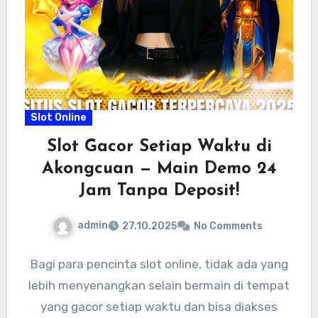
Slot Online
Slot Gacor Setiap Waktu di
Akongcuan — Main Demo 24
Jam Tanpa Deposit!
admin
27.10.2025
No Comments
Bagi para pencinta slot online, tidak ada yang
lebih menyenangkan selain bermain di tempat
yang gacor setiap waktu dan bisa diakses