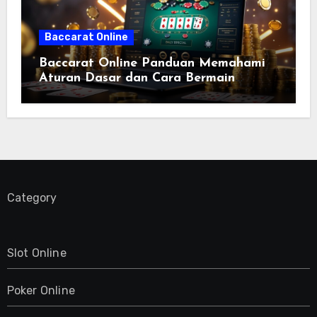
Baccarat Online
Baccarat Online Panduan Memahami
Aturan Dasar dan Cara Bermain
dengan Mudah dan Seru
Category
Slot Online
Poker Online