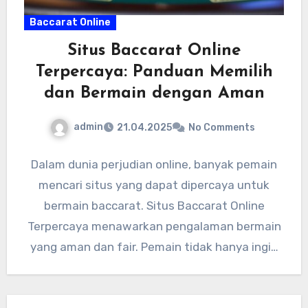
Baccarat Online
Situs Baccarat Online
Terpercaya: Panduan Memilih
dan Bermain dengan Aman
admin
21.04.2025
No Comments
Dalam dunia perjudian online, banyak pemain
mencari situs yang dapat dipercaya untuk
bermain baccarat. Situs Baccarat Online
Terpercaya menawarkan pengalaman bermain
yang aman dan fair. Pemain tidak hanya ingin
menikmati…