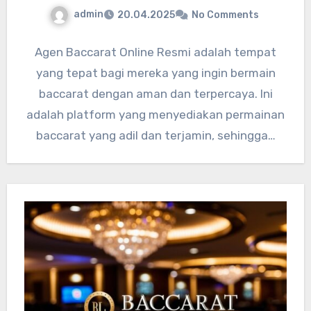
admin
20.04.2025
No Comments
Agen Baccarat Online Resmi adalah tempat
yang tepat bagi mereka yang ingin bermain
baccarat dengan aman dan terpercaya. Ini
adalah platform yang menyediakan permainan
baccarat yang adil dan terjamin, sehingga…