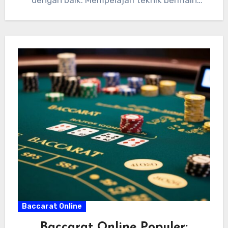
dengan baik. Mempelajari teknik bermain
baccarat…
Baccarat Online
Baccarat Online Populer: