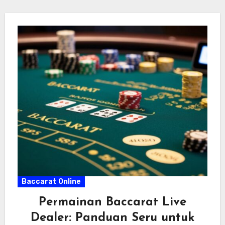
Baccarat Online
Permainan Baccarat Live
Dealer: Panduan Seru untuk