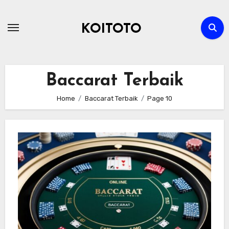
Skip
to
KOITOTO
content
Baccarat Terbaik
Home
Baccarat Terbaik
Page 10