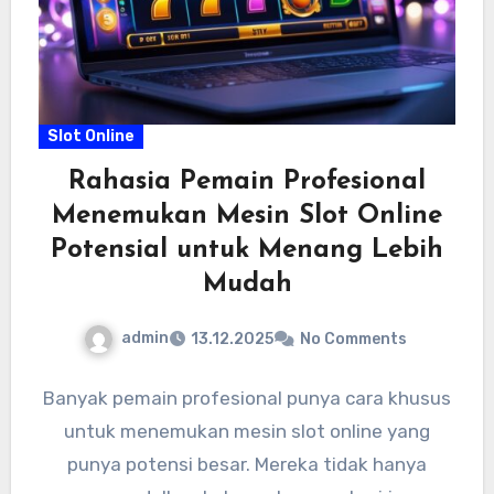
Slot Online
Rahasia Pemain Profesional
Menemukan Mesin Slot Online
Potensial untuk Menang Lebih
Mudah
admin
13.12.2025
No Comments
Banyak pemain profesional punya cara khusus
untuk menemukan mesin slot online yang
punya potensi besar. Mereka tidak hanya