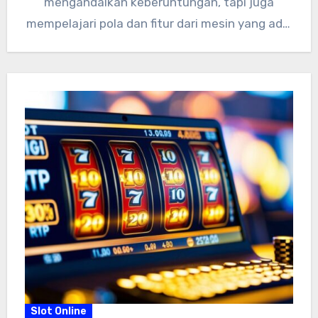
mengandalkan keberuntungan, tapi juga
mempelajari pola dan fitur dari mesin yang ada.
…
Slot Online