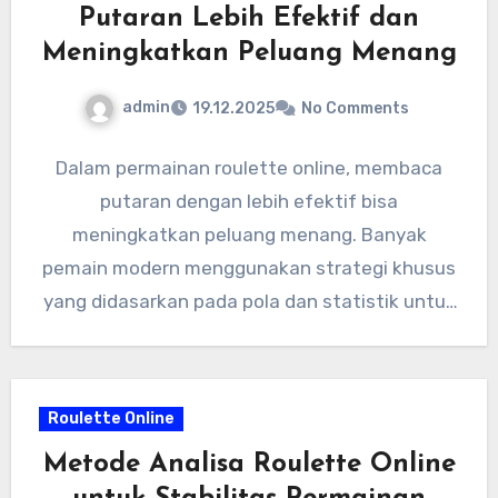
Putaran Lebih Efektif dan
Meningkatkan Peluang Menang
admin
19.12.2025
No Comments
Dalam permainan roulette online, membaca
putaran dengan lebih efektif bisa
meningkatkan peluang menang. Banyak
pemain modern menggunakan strategi khusus
yang didasarkan pada pola dan statistik untuk
memprediksi hasil berikutnya. Strategi…
Roulette Online
Metode Analisa Roulette Online