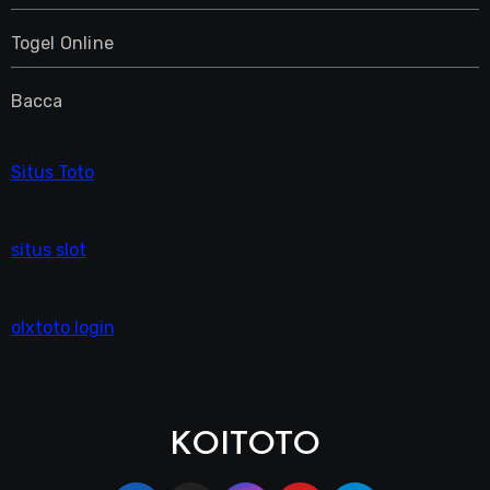
Togel Online
Bacca
Situs Toto
situs slot
olxtoto login
KOITOTO