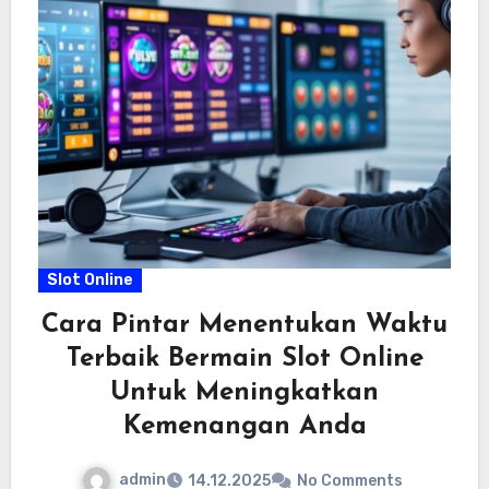
Slot Online
Cara Pintar Menentukan Waktu
Terbaik Bermain Slot Online
Untuk Meningkatkan
Kemenangan Anda
admin
14.12.2025
No Comments