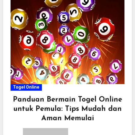
Togel Online
Panduan Bermain Togel Online
untuk Pemula: Tips Mudah dan
Aman Memulai