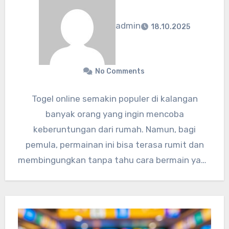
admin
18.10.2025
No Comments
Togel online semakin populer di kalangan
banyak orang yang ingin mencoba
keberuntungan dari rumah. Namun, bagi
pemula, permainan ini bisa terasa rumit dan
membingungkan tanpa tahu cara bermain yang
benar.…