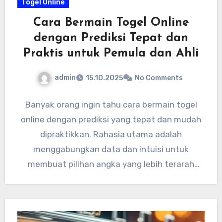
Togel Online
Cara Bermain Togel Online
dengan Prediksi Tepat dan
Praktis untuk Pemula dan Ahli
admin
15.10.2025
No Comments
Banyak orang ingin tahu cara bermain togel
online dengan prediksi yang tepat dan mudah
dipraktikkan. Rahasia utama adalah
menggabungkan data dan intuisi untuk
membuat pilihan angka yang lebih terarah
dan…