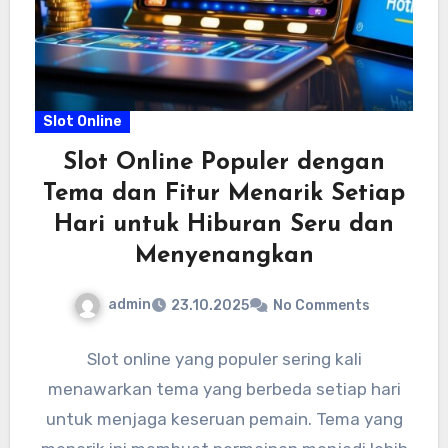
Slot Online
Slot Online Populer dengan
Tema dan Fitur Menarik Setiap
Hari untuk Hiburan Seru dan
Menyenangkan
admin
23.10.2025
No Comments
Slot online yang populer sering kali
menawarkan tema yang berbeda setiap hari
untuk menjaga keseruan pemain. Tema yang