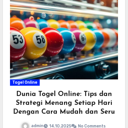
Togel Online
Dunia Togel Online: Tips dan
Strategi Menang Setiap Hari
Dengan Cara Mudah dan Seru
admin
14.10.2025
No Comments