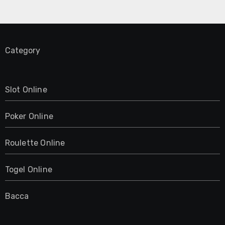
Category
Slot Online
Poker Online
Roulette Online
Togel Online
Bacca