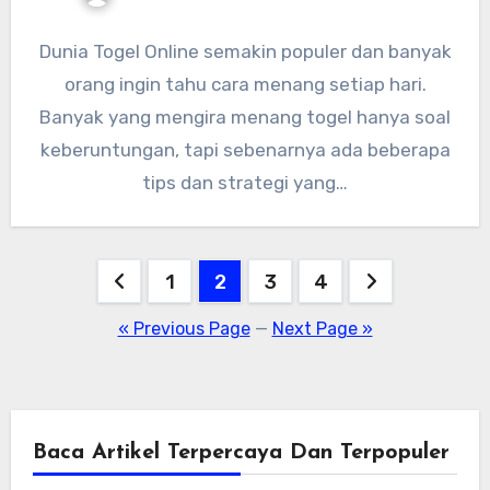
Dunia Togel Online semakin populer dan banyak
orang ingin tahu cara menang setiap hari.
Banyak yang mengira menang togel hanya soal
keberuntungan, tapi sebenarnya ada beberapa
tips dan strategi yang…
Posts
1
2
3
4
pagination
« Previous Page
—
Next Page »
Baca Artikel Terpercaya Dan Terpopuler