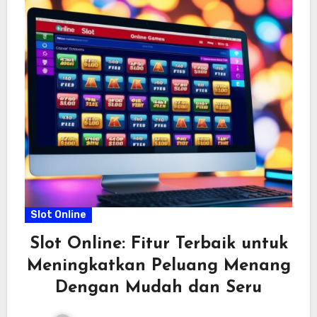
Slot Online
Slot Online: Fitur Terbaik untuk
Meningkatkan Peluang Menang
Dengan Mudah dan Seru