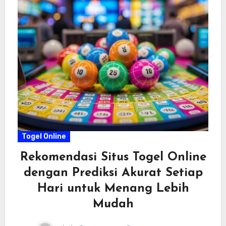
Togel Online
Rekomendasi Situs Togel Online
dengan Prediksi Akurat Setiap
Hari untuk Menang Lebih
Mudah