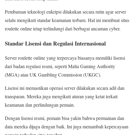
Pembaruan teknologi enkripsi dilakukan secara rutin agar server
selalu mengikuti standar keamanan terbaru. Hal ini membuat situs
roulette online tetap terlindungi dari berbagai ancaman cyber.
Standar Lisensi dan Regulasi Internasional
Server roulette online yang terpercaya biasanya memiliki lisensi
dari badan regulasi resmi, seperti Malta Gaming Authority
(MGA) atau UK Gambling Commission (UKGC).
Lisensi ini memastikan operasi server dilakukan secara adil dan
transparan. Mereka juga mengikuti aturan yang ketat terkait
keamanan dan perlindungan pemain.
Dengan lisensi resmi, pemain bisa yakin bahwa permainan dan
data mereka dijaga dengan baik. Ini juga menambah kepercayaan
pemain terhadap situs tersebut.