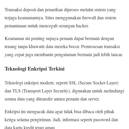
Transaksi deposit dan penarikan diproses melalui sistem yang
terjaga keamanannya. Situs menggunakan firewall dan sistem
pemantauan untuk mencegah serangan hacker.
Keamanan ini penting supaya pemain dapat bermain dengan
tenang tanpa khawatir data mereka bocor. Pemrosesan transaksi
yang cepat juga membantu pengalaman bermain jadi lebih lancar.
Teknologi Enkripsi Terkini
Teknologi enkripsi modern, seperti SSL (Secure Socket Layer)
dan TLS (Transport Layer Security), digunakan untuk melindungi
semua data yang ditransfer antara pemain dan server.
Enkripsi ini mengacak data agar tidak bisa dibaca oleh pihak
ketiga selama pengiriman. Jadi, informasi seperti password dan
data kartu kredit tetap aman.