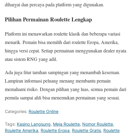
dihargai dan percaya pada platform yang digunakan.
Pilihan Permainan Roulette Lengkap
Platform ini menawarkan roulette klasik dan beberapa variasi
menarik. Pemain bisa memilih dari roulette Eropa, Amerika,
hingga versi cepat. Setiap permainan menggunakan dealer nyata
atau sistem RNG yang adil.
Ada juga fitur taruhan sampingan yang menambah keseruan.
Lampiran informasi peluang menang membantu pemain
memahami risiko. Dengan pilihan yang luas, semua pemain dari
pemula sampai ahli bisa menemukan permainan yang sesuai.
Categories:
Roulette Online
Tags:
Kasino Langsung
,
Meja Roulette
,
Nomor Roulette
,
Roulette Amerika
,
Roulette Eropa
,
Roulette Gratis
,
Roulette