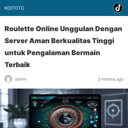
KOITOTO
Roulette Online Unggulan Dengan
Server Aman Berkualitas Tinggi
untuk Pengalaman Bermain
Terbaik
admin
2 months ago