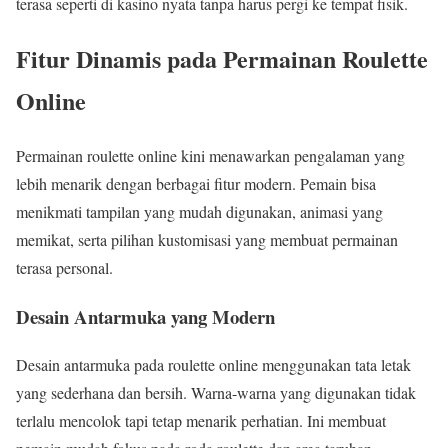
terasa seperti di kasino nyata tanpa harus pergi ke tempat fisik.
Fitur Dinamis pada Permainan Roulette
Online
Permainan roulette online kini menawarkan pengalaman yang
lebih menarik dengan berbagai fitur modern. Pemain bisa
menikmati tampilan yang mudah digunakan, animasi yang
memikat, serta pilihan kustomisasi yang membuat permainan
terasa personal.
Desain Antarmuka yang Modern
Desain antarmuka pada roulette online menggunakan tata letak
yang sederhana dan bersih. Warna-warna yang digunakan tidak
terlalu mencolok tapi tetap menarik perhatian. Ini membuat