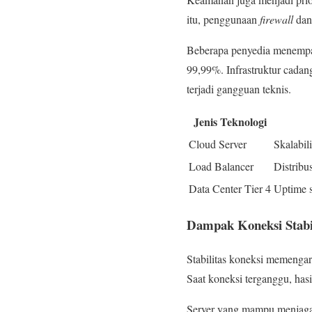
itu, penggunaan
firewall
dan 
Beberapa penyedia menempa
99,99%. Infrastruktur cadan
terjadi gangguan teknis.
Jenis Teknologi
Cloud Server
Skalabil
Load Balancer
Distribu
Data Center Tier 4
Uptime 
Dampak Koneksi Stabi
Stabilitas koneksi memenga
Saat koneksi terganggu, has
Server yang mampu menjag