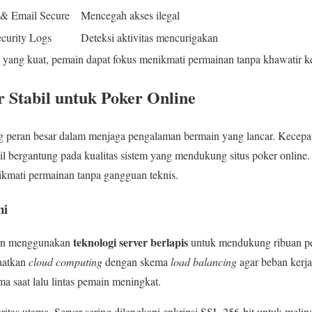
& Email Secure
Mencegah akses ilegal
curity Logs
Deteksi aktivitas mencurigakan
yang kuat, pemain dapat fokus menikmati permainan tanpa khawatir keh
r Stabil untuk Poker Online
g peran besar dalam menjaga pengalaman bermain yang lancar. Kecepa
l bergantung pada kualitas sistem yang mendukung situs poker online. I
mati permainan tanpa gangguan teknis.
ni
teknologi server berlapis
ern menggunakan
untuk mendukung ribuan pe
aatkan
cloud computing
dengan skema
load balancing
agar beban kerja 
 saat lalu lintas pemain meningkat.
itas utama. Server sering dilengkapi enkripsi SSL 256-bit untuk melin