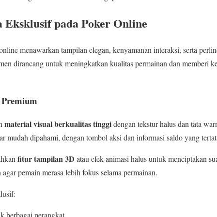
 Eksklusif pada Poker Online
online menawarkan tampilan elegan, kenyamanan interaksi, serta perlin
men dirancang untuk meningkatkan kualitas permainan dan memberi kes
a Premium
material visual berkualitas tinggi
an
dengan tekstur halus dan tata wa
 mudah dipahami, dengan tombol aksi dan informasi saldo yang tertata
fitur tampilan 3D
ahkan
atau efek animasi halus untuk menciptakan sua
an agar pemain merasa lebih fokus selama permainan.
usif:
k berbagai perangkat