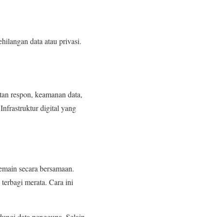
ilangan data atau privasi.
tan respon, keamanan data,
nfrastruktur digital yang
main secara bersamaan.
terbagi merata. Cara ini
dungi data pengguna. Selain