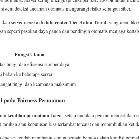
sistem deteksi ancaman otomatis mengurangi risiko serangan siber.
data center Tier 3 atau Tier 4
tkan server mereka di
, yang memiliki 
gan seperti pasokan daya ganda dan pendingin otomatis menjaga kestab
Fungsi Utama
itas tinggi dan efisiensi sumber daya
si beban ke beberapa server
sangat tinggi dan keamanan maksimum
l pada Fairness Permainan
keadilan permainan
ruhi
karena setiap tindakan pemain memerlukan re
il taruhan atau keputusan bisa terlambat tercatat dan menimbulkan ket
a
latency
rendah membantu semua pemain berada dalam kondisi permai