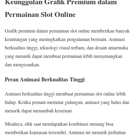
Keunggulan Grafik Premium dalam
Permainan Slot Online
Grafik premium dalam permainan slot online memberikan banyak
keuntungan yang meningkatkan pengalaman bermain. Animasi
berkualitas tinggi, teknologi visual terbaru, dan desain antarmuka
yang menarik dapat membuat permainan lebih menyenangkan
dan mengesankan.
Peran Animasi Berkualitas Tinggi
Animasi berkualitas tinggi membuat permainan slot online lebih
hidup. Ketika pemain memutar gulungan, animasi yang halus dan
menarik dapat menambah keseruan.
Misalnya, efek saat mendapatkan kombinasi menang bisa
memberikan kepuasan tersendiri. Animasi ini menarik perhatian