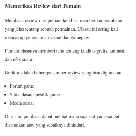
Memeriksa Review dari Pemain
Membaca review dari pemain lain bisa memberikan gambaran
yang jelas tentang sebuah permainan. Ulasan ini sering kali
mencakup pengalaman visual dan gameplay.
Pemain biasanya memberi tahu tentang kualitas grafis, animasi,
dan efek suara.
Berikut adalah beberapa sumber review yang bisa digunakan:
Forum game
Situs ulasan spesifik game
Media sosial
Dari sini, pembaca dapat melihat mana saja slot yang sangat
disarankan atau yang sebaiknya dihindari.