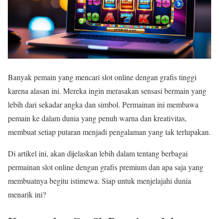
Banyak pemain yang mencari slot online dengan grafis tinggi
karena alasan ini. Mereka ingin merasakan sensasi bermain yang
lebih dari sekadar angka dan simbol. Permainan ini membawa
pemain ke dalam dunia yang penuh warna dan kreativitas,
membuat setiap putaran menjadi pengalaman yang tak terlupakan.
Di artikel ini, akan dijelaskan lebih dalam tentang berbagai
permainan slot online dengan grafis premium dan apa saja yang
membuatnya begitu istimewa. Siap untuk menjelajahi dunia
menarik ini?