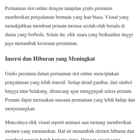
Permainan slot online dengan tampilan grafis premium
memberikan pengalaman bermain yang luar biasa. Visual yang
menakjubkan membuat pemain merasa seolah-olah berada di
dunia yang berbeda. Selain itu, efek suara yang berkualitas tinggi
juga menambah keseruan permainan.
Imersi dan Hiburan yang Meningkat
Grafis premium dalam permainan slot online menciptakan
pengalaman yang lebih imersif. Setiap detail gambar, dari simbol
hingga latar belakang, dirancang agar menggugah selera pemain.
Pemain dapat merasakan suasana permainan yang lebih hidup dan
menyenangkan.
Munculnya efek visual seperti animasi saat menang memberikan
momen yang memuaskan. Hal ini menambah elemen hiburan dan
membuat pemain betah berlama-lama. Dengan visual yang