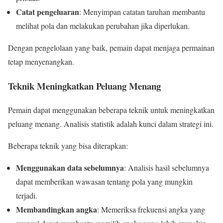
Catat pengeluaran
: Menyimpan catatan taruhan membantu
melihat pola dan melakukan perubahan jika diperlukan.
Dengan pengelolaan yang baik, pemain dapat menjaga permainan
tetap menyenangkan.
Teknik Meningkatkan Peluang Menang
Pemain dapat menggunakan beberapa teknik untuk meningkatkan
peluang menang. Analisis statistik adalah kunci dalam strategi ini.
Beberapa teknik yang bisa diterapkan:
Menggunakan data sebelumnya
: Analisis hasil sebelumnya
dapat memberikan wawasan tentang pola yang mungkin
terjadi.
Membandingkan angka
: Memeriksa frekuensi angka yang